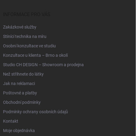
a
t
í
INFORMACE PRO VÁS
Zakázkové služby
Stínící technika na míru
Osobní konzultace ve studiu
Konzultace u klienta – Brno a okolí
Studio CH DESIGN – Showroom a prodejna
Než střihnete do látky
Jak na reklamaci
Poštovné a platby
Obchodní podmínky
Podmínky ochrany osobních údajů
Kontakt
Moje objednávka