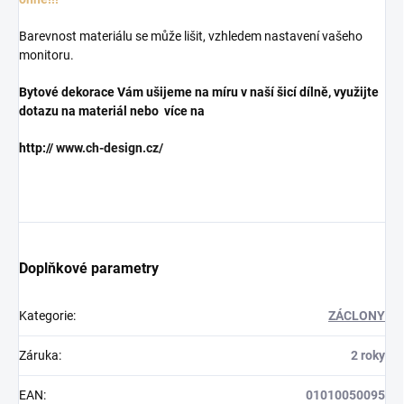
Barevnost materiálu se může lišit, vzhledem nastavení vašeho
monitoru.
Bytové dekorace Vám ušijeme na míru v naší šicí dílně, využijte
dotazu na materiál nebo více na
http://
www.ch-design.cz/
Doplňkové parametry
Kategorie
:
ZÁCLONY
Záruka
:
2 roky
EAN
:
01010050095