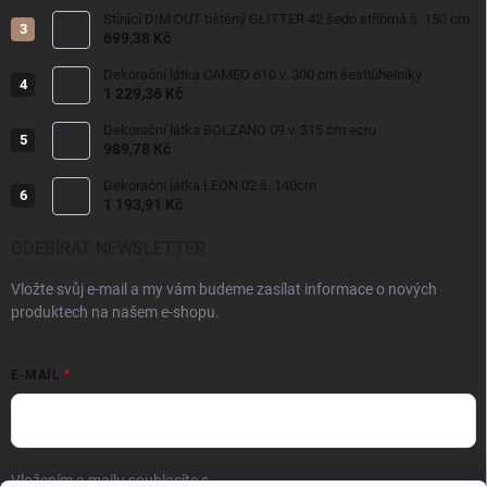
Stínící DIM OUT tištěný GLITTER 42 šedo stříbrná š. 150 cm
699,38 Kč
Dekorační látka CAMEO 610 v. 300 cm šestiúhelníky
1 229,36 Kč
Dekorační látka BOLZANO 09 v. 315 cm ecru
989,78 Kč
Dekorační látka LEON 02 š. 140cm
1 193,91 Kč
ODEBÍRAT NEWSLETTER
Vložte svůj e-mail a my vám budeme zasílat informace o nových
produktech na našem e-shopu.
E-MAIL
Vložením e-mailu souhlasíte s
podmínkami ochrany osobních údajů.