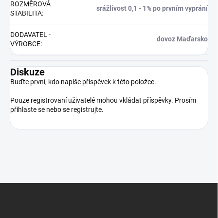
ROZMĚROVÁ
srážlivost 0,1 - 1% po prvním vyprání
STABILITA
:
DODAVATEL -
dovoz Maďarsko
VÝROBCE
:
Diskuze
Buďte první, kdo napíše příspěvek k této položce.
Pouze registrovaní uživatelé mohou vkládat příspěvky. Prosím
přihlaste se
nebo se
registrujte
.
Z
á
p