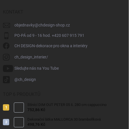
KONTAKT
objednavky
@
chdesign-shop.cz
PO-PÁ od 9 - 16 hod. +420 607 915 791
CH DESIGN-dekorace pro okna a interiéry
ch_design_interier/
Sledujte nás na You Tube
@ch_design
TOP 6 PRODUKTŮ
Stínící DIM OUT PETER 05 š. 280 cm cappuccino
752,86 Kč
Dekorační látka MALLORCA 30 bramboříková
498,76 Kč