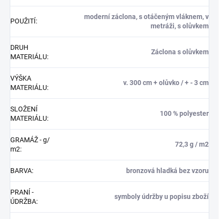
moderní záclona, s otáčeným vláknem, v
POUŽITÍ
:
metráži, s olůvkem
DRUH
Záclona s olůvkem
MATERIÁLU
:
VÝŠKA
v. 300 cm + olůvko / + - 3 cm
MATERIÁLU
:
SLOŽENÍ
100 % polyester
MATERIÁLU
:
GRAMÁŽ - g/
72,3 g / m2
m2
:
BARVA
:
bronzová hladká bez vzoru
PRANÍ -
symboly údržby u popisu zboží
ÚDRŽBA
: