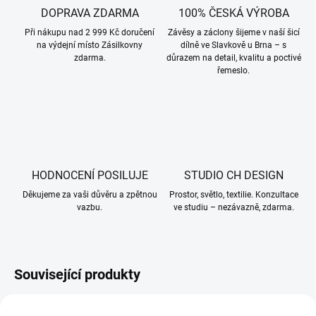
DOPRAVA ZDARMA
100% ČESKÁ VÝROBA
Při nákupu nad 2 999 Kč doručení
Závěsy a záclony šijeme v naší šicí
na výdejní místo Zásilkovny
dílně ve Slavkově u Brna – s
zdarma.
důrazem na detail, kvalitu a poctivé
řemeslo.
HODNOCENÍ POSILUJE
STUDIO CH DESIGN
Děkujeme za vaši důvěru a zpětnou
Prostor, světlo, textilie. Konzultace
vazbu.
ve studiu – nezávazně, zdarma.
Související produkty
002192
002223