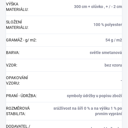
VÝŠKA
300 cm + olůvko , + / - 2 cm
MATERIÁLU
:
SLOŽENÍ
100 % polyester
MATERIÁLU
:
GRAMÁŽ - g/ m2
:
54 g / m2
BARVA
:
světle smetanová
VZOR
:
bez vzoru
OPAKOVÁNÍ
-
VZORU
:
PRANÍ - ÚDRŽBA
:
symboly údržby u popisu zboží
ROZMĚROVÁ
srážlivost na šíři 0 % a na výšku 1 % po
STABILITA
:
prvním vyprání
DODAVATEL /