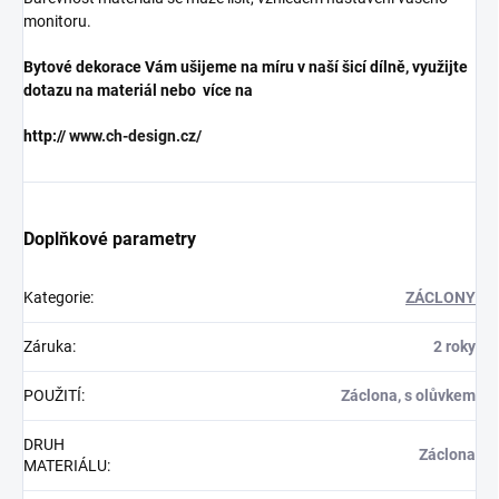
monitoru.
Bytové dekorace Vám ušijeme na míru v naší šicí dílně, využijte
dotazu na materiál nebo více na
http://
www.ch-design.cz/
Doplňkové parametry
Kategorie
:
ZÁCLONY
Záruka
:
2 roky
POUŽITÍ
:
Záclona, s olůvkem
DRUH
Záclona
MATERIÁLU
: