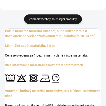
Zobrazit všechny související produkty
Pokud nemáme materiál skladem, bude střižen z role u
dodavatele na Vaši požadovanou míru, s dodáním 10-14 dnů.
Minimální odběr materiálu: 1,0 m.
Cena je uvedena za 1 běžný metr v dané výšce materiálu.
Více informací o materiálu naleznete v parametrech.
Varování: hořlavý materiál, nenechávejte v blízkosti otevřeného
ohně!!!
Barevnost materiálu se může lišit, vzhledem nastavení vašeho