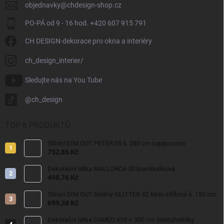
objednavky
@
chdesign-shop.cz
PO-PÁ od 9 - 16 hod. +420 607 915 791
CH DESIGN-dekorace pro okna a interiéry
ch_design_interier/
Sledujte nás na You Tube
@ch_design
TOP 6 PRODUKTŮ
Stínící DIM OUT PETER 05 š. 280 cm cappuccino
752,86 Kč
Dekorační látka MALLORCA 30 bramboříková
498,76 Kč
Stínící DIM OUT tištěný GLITTER 42 šedo stříbrná š. 150 cm
699,38 Kč
Dekorační látka CAMEO 610 v. 300 cm šestiúhelníky