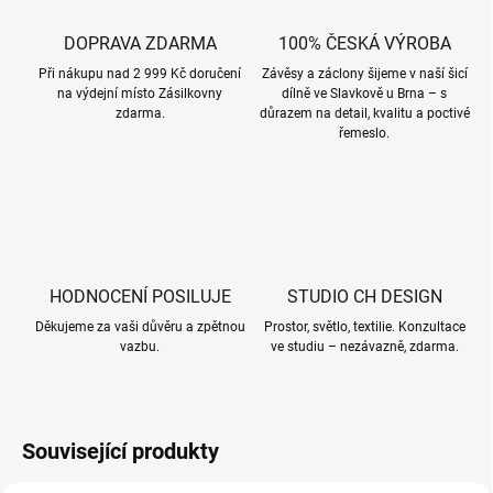
DOPRAVA ZDARMA
100% ČESKÁ VÝROBA
Při nákupu nad 2 999 Kč doručení
Závěsy a záclony šijeme v naší šicí
na výdejní místo Zásilkovny
dílně ve Slavkově u Brna – s
zdarma.
důrazem na detail, kvalitu a poctivé
řemeslo.
HODNOCENÍ POSILUJE
STUDIO CH DESIGN
Děkujeme za vaši důvěru a zpětnou
Prostor, světlo, textilie. Konzultace
vazbu.
ve studiu – nezávazně, zdarma.
Související produkty