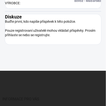
dovoz - Maďarsko
VÝROBCE
:
Diskuze
Buďte první, kdo napíše příspěvek k této položce.
Pouze registrovaní uživatelé mohou vkládat příspěvky. Prosím
přihlaste se
nebo se
registrujte
.
Z
á
p
a
t
í
INFORMACE PRO VÁS