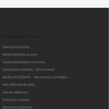
o
í
p
v
Z
r
á
á
v
n
p
k
í
a
y
t
v
ý
í
INFORMACE PRO VÁS
p
i
Zakázkové služby
s
u
Stínící technika na míru
Osobní konzultace ve studiu
Konzultace u klienta – Brno a okolí
Studio CH DESIGN – Showroom a prodejna
Než střihnete do látky
Jak na reklamaci
Poštovné a platby
Obchodní podmínky