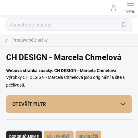
Přejít
na
obsah
Hledat
Prodávané značky
CH DESIGN - Marcela Chmelová
Webová stránka značky:
CH DESIGN - Marcela Chmelová
Výrobky CH DESIGN - Marcela Chmelová jsou originální a šité s
pečlivostí.
OTEVŘÍT FILTR
Ř
a
DOPORUČUJEME
NEJLEVNĚJŠÍ
NEJDRAŽŠÍ