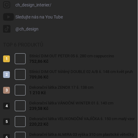
ch_design_interier/
Sledujte nás na You Tube
@ch_design
TOP 6 PRODUKTŮ
Stínící DIM OUT PETER 05 š. 280 cm cappuccino
752,86 Kč
Stínící DIM OUT tištěný DOUBLE 02 A/B š. 148 cm květ pruh
709,06 Kč
Dekorační látka ZENOX 17 š. 138 cm
1 210 Kč
Dekorační látka VÁNOČNÍ WINTER 01 š. 140 cm
239,58 Kč
Dekorační látka VELIKONOČNÍ VAJÍČKA š. 150 cm malý vzor
220,22 Kč
Dekorační látka ALMIRA 03 výška 310 cm plastické větvičky