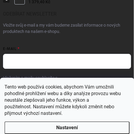
1 379,40 Kč
ODEBÍRAT NEWSLETTER
Vložte svůj e-mail a my vám budeme zasílat informace o nových
produktech na našem e-shopu.
E-MAIL
Vložením e-mailu souhlasíte s
podmínkami ochrany osobních údajů.
Tento web používá cookies, abychom Vám umožnili
Přihlásit se
pohodlné prohlížení webu a díky analýze provozu webu
neustále zlepšovali jeho funkce, výkon a
použitelnost.
Nastavení můžete kdykoli změnit nebo
přijmout výchozí nastavení.
CH DESIGN - dekorace pro okna a interiéry
Nastavení
⚠️ Důležité: schůzku na řešení stínění si objednejte