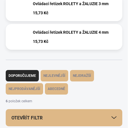
Ovládací řetízek ROLETY a ŽALUZIE 3 mm
15,73 Kč
Ovládací řetízek ROLETY a ŽALUZIE 4 mm
15,73 Kč
Ř
a
DOPORUČUJEME
NEJLEVNĚJŠÍ
NEJDRAŽŠÍ
z
e
NEJPRODÁVANĚJŠÍ
ABECEDNĚ
n
í
6
položek celkem
p
r
OTEVŘÍT FILTR
o
d