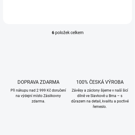
6
položek celkem
O
v
l
á
d
a
c
í
p
DOPRAVA ZDARMA
100% ČESKÁ VÝROBA
r
Při nákupu nad 2 999 Kč doručení
Závěsy a záclony šijeme v naší šicí
v
na výdejní místo Zásilkovny
dílně ve Slavkově u Brna – s
k
zdarma.
důrazem na detail, kvalitu a poctivé
y
řemeslo.
v
ý
p
i
s