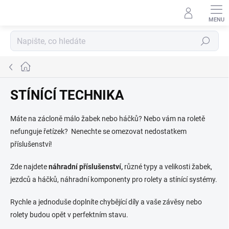
Přejít
na
obsah
Hledat
Domů
STÍNÍCÍ TECHNIKA
Máte na zácloně málo žabek nebo háčků? Nebo vám na roletě
nefunguje řetízek?
Nenechte se omezovat nedostatkem
příslušenství!
Zde najdete
náhradní příslušenství,
různé typy a velikosti žabek,
jezdců a háčků, náhradní komponenty pro rolety a stínící systémy.
Rychle a jednoduše doplníte chybějící díly a vaše závěsy nebo
rolety budou opět v perfektním stavu.