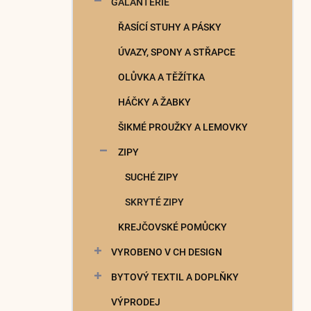
GALANTERIE
í
p
ŘASÍCÍ STUHY A PÁSKY
a
n
ÚVAZY, SPONY A STŘAPCE
e
OLŮVKA A TĚŽÍTKA
l
HÁČKY A ŽABKY
ŠIKMÉ PROUŽKY A LEMOVKY
ZIPY
SUCHÉ ZIPY
SKRYTÉ ZIPY
KREJČOVSKÉ POMŮCKY
VYROBENO V CH DESIGN
BYTOVÝ TEXTIL A DOPLŇKY
VÝPRODEJ