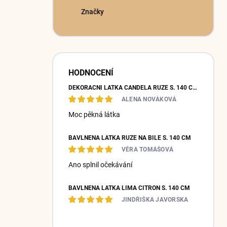
Značky
HODNOCENÍ
DEKORAČNÍ LÁTKA CANDELA RŮŽE Š. 140 CM NA SMETANOVÉ
ALENA NOVÁKOVÁ
Moc pěkná látka
BAVLNĚNÁ LÁTKA RŮŽE NA BÍLÉ Š. 140 CM
VĚRA TOMÁŠOVÁ
Ano splnil očekávání
BAVLNĚNÁ LÁTKA LIMA CITRON Š. 140 CM
JINDŘIŠKA JAVORSKA