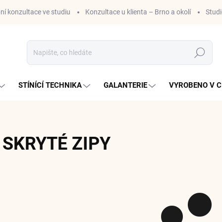
ní konzultace ve studiu
Konzultace u klienta – Brno a okolí
Stud
Hledat
STÍNÍCÍ TECHNIKA
GALANTERIE
VYROBENO V C
SKRYTÉ ZIPY