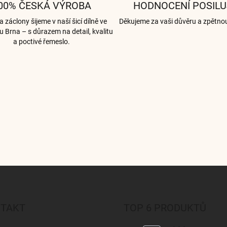
00% ČESKÁ VÝROBA
HODNOCENÍ POSILU
 záclony šijeme v naší šicí dílně ve
Děkujeme za vaši důvěru a zpětno
u Brna – s důrazem na detail, kvalitu
a poctivé řemeslo.
TAKT
TOP 6 PRODUKTŮ