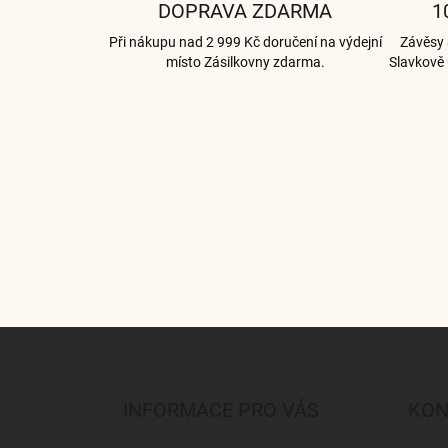
DOPRAVA ZDARMA
1
Při nákupu nad 2 999 Kč doručení na výdejní
Závěsy a
místo Zásilkovny zdarma.
Slavkově 
Z
á
p
a
INFORMACE PRO VÁS
KON
t
í