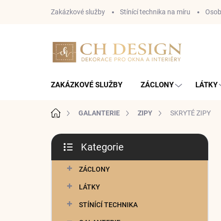
Přejít
Zakázkové služby
Stínící technika na míru
Osob
na
obsah
ZAKÁZKOVÉ SLUŽBY
ZÁCLONY
LÁTKY
Domů
GALANTERIE
ZIPY
SKRYTÉ ZIPY
P
Kategorie
o
Přeskočit
s
kategorie
t
ZÁCLONY
r
LÁTKY
a
n
STÍNÍCÍ TECHNIKA
n