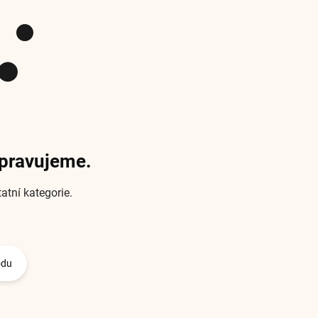
ipravujeme.
atní kategorie.
odu