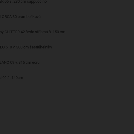
ER 05 š. 280 cm cappuccino
LLORCA 30 bramboříková
ěný GLITTER 42 šedo stříbrná š. 150 cm
EO 610 v. 300 cm šestiúhelníky
Dekorační látka BOLZANO 09 v. 315 cm ecru
N 02 š. 140cm