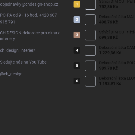
Stínící DIM OUT PET
objednavky
@
chdesign-shop.cz
752,86 Kč
PO-PÁ od 9 - 16 hod. +420 607
Dekorační látka MA
915 791
498,76 Kč
Stínící DIM OUT tišt
CH DESIGN-dekorace pro okna a
699,38 Kč
interiéry
Dekorační látka CAM
ch_design_interier/
1 229,36 Kč
Sledujte nás na You Tube
989,78 Kč
@ch_design
Dekorační látka LEO
1 193,91 Kč