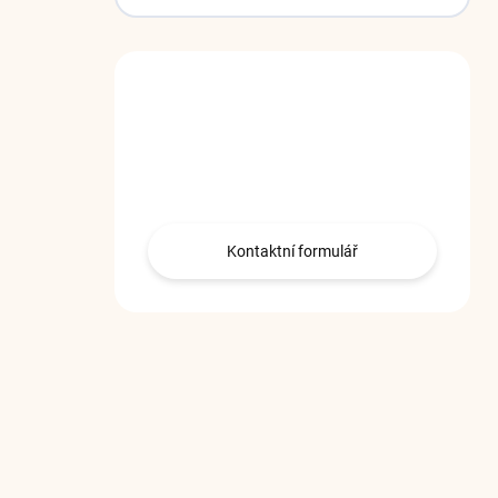
Máte otázky?
Budeme se těšit i na
Vaši poptávku
Kontaktní formulář