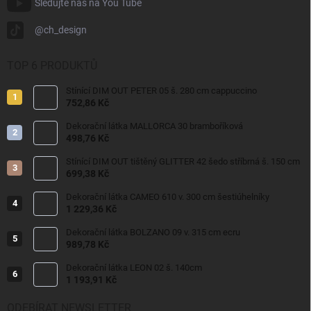
Sledujte nás na You Tube
@ch_design
TOP 6 PRODUKTŮ
Stínící DIM OUT PETER 05 š. 280 cm cappuccino
752,86 Kč
Dekorační látka MALLORCA 30 bramboříková
498,76 Kč
Stínící DIM OUT tištěný GLITTER 42 šedo stříbrná š. 150 cm
699,38 Kč
Dekorační látka CAMEO 610 v. 300 cm šestiúhelníky
1 229,36 Kč
Dekorační látka BOLZANO 09 v. 315 cm ecru
989,78 Kč
Dekorační látka LEON 02 š. 140cm
1 193,91 Kč
ODEBÍRAT NEWSLETTER