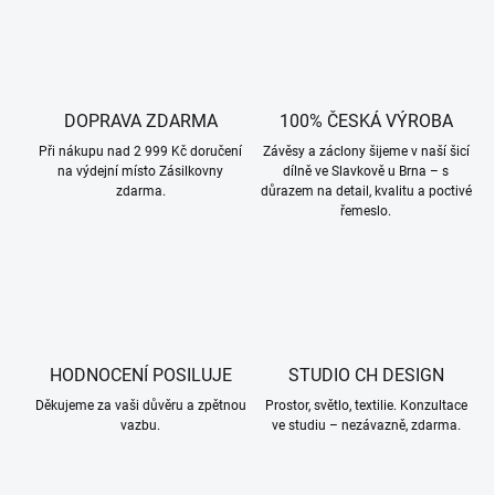
DOPRAVA ZDARMA
100% ČESKÁ VÝROBA
Při nákupu nad 2 999 Kč doručení
Závěsy a záclony šijeme v naší šicí
na výdejní místo Zásilkovny
dílně ve Slavkově u Brna – s
zdarma.
důrazem na detail, kvalitu a poctivé
řemeslo.
HODNOCENÍ POSILUJE
STUDIO CH DESIGN
Děkujeme za vaši důvěru a zpětnou
Prostor, světlo, textilie. Konzultace
vazbu.
ve studiu – nezávazně, zdarma.