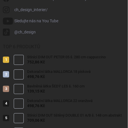
ch_design_interier/
Sledujte nás na You Tube
@ch_design
TOP 6 PRODUKTŮ
Stínící DIM OUT PETER 05 š. 280 cm cappuccino
752,86 Kč
Dekorační látka MALLORCA 18 písková
498,76 Kč
Bavlněná látka ŠEDÝ LES š. 160 cm
139,15 Kč
Dekorační látka MALLORCA 22 oranžová
498,76 Kč
Stínící DIM OUT tištěný DOUBLE 01 A/B š. 148 cm abstrakt
709,06 Kč