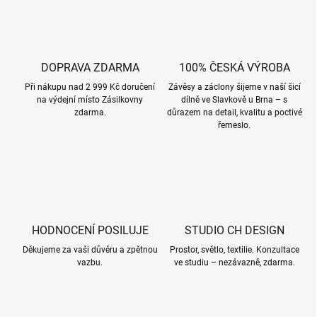
DOPRAVA ZDARMA
100% ČESKÁ VÝROBA
Při nákupu nad 2 999 Kč doručení
Závěsy a záclony šijeme v naší šicí
na výdejní místo Zásilkovny
dílně ve Slavkově u Brna – s
zdarma.
důrazem na detail, kvalitu a poctivé
řemeslo.
HODNOCENÍ POSILUJE
STUDIO CH DESIGN
Děkujeme za vaši důvěru a zpětnou
Prostor, světlo, textilie. Konzultace
vazbu.
ve studiu – nezávazně, zdarma.