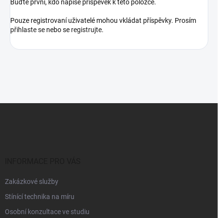
Buďte první, kdo napíše příspěvek k této položce.
Pouze registrovaní uživatelé mohou vkládat příspěvky. Prosím
přihlaste se
nebo se
registrujte
.
Z
á
p
a
t
í
INFORMACE PRO VÁS
Zakázkové služby
Stínící technika na míru
Osobní konzultace ve studiu