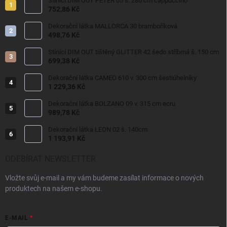
Stínící DIM OUT PETER 05 š. 280 cm cappuccino
752,86 Kč
Dekorační látka MALLORCA 30 bramboříková
498,76 Kč
Stínící DIM OUT tištěný GLITTER 42 šedo stříbrná š. 150 cm
699,38 Kč
Dekorační látka CAMEO 610 v. 300 cm šestiúhelníky
1 229,36 Kč
Dekorační látka BOLZANO 09 v. 315 cm ecru
989,78 Kč
Dekorační látka LEON 02 š. 140cm
1 193,91 Kč
ODEBÍRAT NEWSLETTER
Vložte svůj e-mail a my vám budeme zasílat informace o nových
produktech na našem e-shopu.
E-MAIL