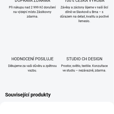
DOPRAVA ZDARMA
100% ČESKÁ VÝROBA
Při nákupu nad 2 999 Kč doručení
Závěsy a záclony šijeme v naší šicí
na výdejní místo Zásilkovny
dílně ve Slavkově u Brna – s
zdarma.
důrazem na detail, kvalitu a poctivé
řemeslo.
HODNOCENÍ POSILUJE
STUDIO CH DESIGN
Děkujeme za vaši důvěru a zpětnou
Prostor, světlo, textilie. Konzultace
vazbu.
ve studiu – nezávazně, zdarma.
Související produkty
003908
005179