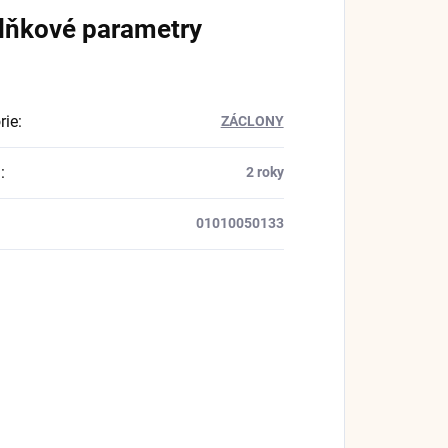
lňkové parametry
rie
:
ZÁCLONY
a
:
2 roky
01010050133