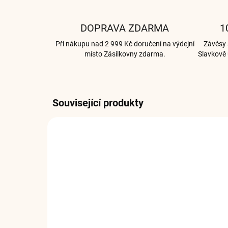
DOPRAVA ZDARMA
1
Při nákupu nad 2 999 Kč doručení na výdejní
Závěsy a
místo Zásilkovny zdarma.
Slavkově 
Související produkty
003274