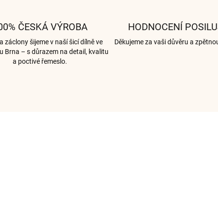
00% ČESKÁ VÝROBA
HODNOCENÍ POSILU
 záclony šijeme v naší šicí dílně ve
Děkujeme za vaši důvěru a zpětno
u Brna – s důrazem na detail, kvalitu
a poctivé řemeslo.
003272
00