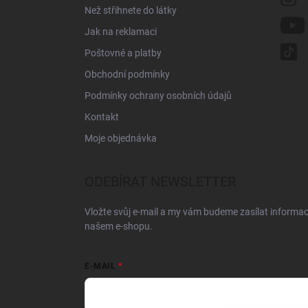
Než střihnete do látky
Jak na reklamaci
Poštovné a platby
Obchodní podmínky
Podmínky ochrany osobních údajů
Kontakt
Moje objednávka
ODEBÍRAT NEWSLETTER
Vložte svůj e-mail a my vám budeme zasílat informa
našem e-shopu.
E-MAIL