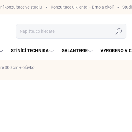
ní konzultace ve studiu
Konzultace u klienta – Brno a okolí
Stud
Hledat
STÍNÍCÍ TECHNIKA
GALANTERIE
VYROBENO V C
é 300 cm + olůvko
ní
ZNAČKA:
DOVOZ EU
756,25 Kč
/ m
625 Kč bez DPH
Měrná
756,25 Kč / 1 m
cena:
SKLADEM U DODAVATELE S
MŮŽEME DORUČIT DO:
27.8.2