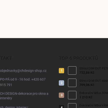
TAKT
TOP 6 PRODUKTŮ
Stínící DIM OUT PET
objednavky
@
chdesign-shop.cz
752,86 Kč
PO-PÁ od 9 - 16 hod. +420 607
Stínící DIM OUT tišt
915 791
709,06 Kč
Dekorační látka ZEN
CH DESIGN-dekorace pro okna a
1 210 Kč
interiéry
Dekorační látka VÁ
ch_design_interier/