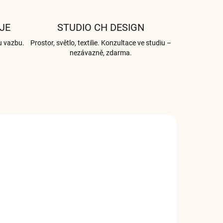
JE
STUDIO CH DESIGN
u vazbu.
Prostor, světlo, textilie. Konzultace ve studiu –
nezávazně, zdarma.
3277
003275