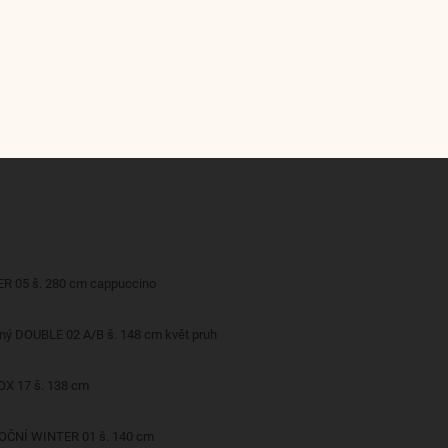
ER 05 š. 280 cm cappuccino
ěný DOUBLE 02 A/B š. 148 cm květ pruh
OX 17 š. 138 cm
NOČNÍ WINTER 01 š. 140 cm