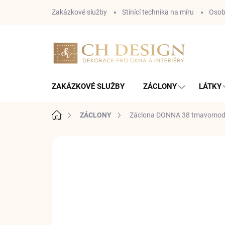
Přejít
Zakázkové služby
Stínící technika na míru
Osob
na
obsah
ZAKÁZKOVÉ SLUŽBY
ZÁCLONY
LÁTKY
Domů
ZÁCLONY
Záclona DONNA 38 tmavomodr
Neohodnoceno
Podrobnosti hodnoce