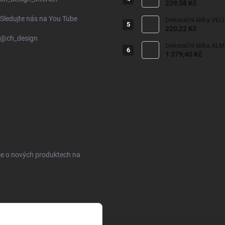
239,58 Kč
Sledujte nás na You Tube
Dekorační látka VEL
220,22 Kč
@ch_design
Dekorační látka ALM
1 379,40 Kč
ce o nových produktech na