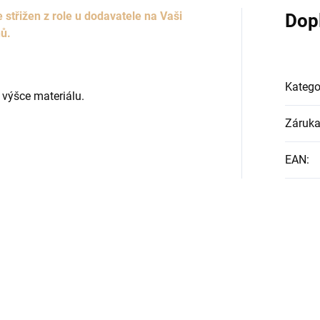
třižen z role u dodavatele na Vaši
Dop
nů.
Katego
 výšce materiálu.
Záruk
EAN
: