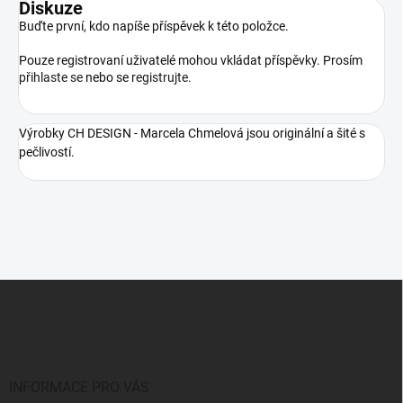
Diskuze
Buďte první, kdo napíše příspěvek k této položce.
Pouze registrovaní uživatelé mohou vkládat příspěvky. Prosím
přihlaste se
nebo se
registrujte
.
Výrobky CH DESIGN - Marcela Chmelová jsou originální a šité s
pečlivostí.
Z
á
p
a
t
í
INFORMACE PRO VÁS