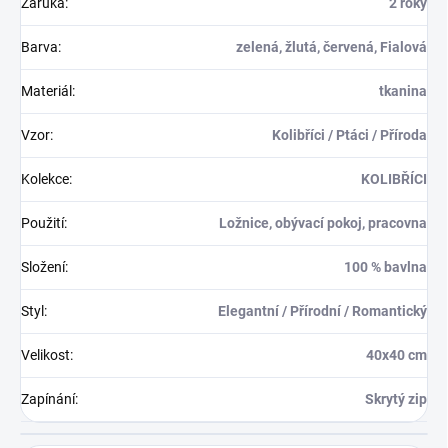
Záruka
:
2 roky
Barva
:
zelená, žlutá, červená, Fialová
Materiál
:
tkanina
Vzor
:
Kolibříci / Ptáci / Příroda
Kolekce
:
KOLIBŘÍCI
Použití
:
Ložnice, obývací pokoj, pracovna
Složení
:
100 % bavlna
Styl
:
Elegantní / Přírodní / Romantický
Velikost
:
40x40 cm
Zapínání
:
Skrytý zip