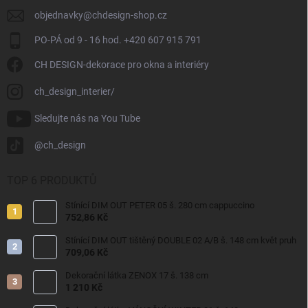
objednavky
@
chdesign-shop.cz
PO-PÁ od 9 - 16 hod. +420 607 915 791
CH DESIGN-dekorace pro okna a interiéry
ch_design_interier/
Sledujte nás na You Tube
@ch_design
TOP 6 PRODUKTŮ
Stínící DIM OUT PETER 05 š. 280 cm cappuccino
752,86 Kč
Stínící DIM OUT tištěný DOUBLE 02 A/B š. 148 cm květ pruh
709,06 Kč
Dekorační látka ZENOX 17 š. 138 cm
1 210 Kč