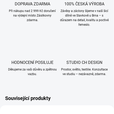
DOPRAVA ZDARMA
100% ČESKÁ VÝROBA
Při nákupu nad 2 999 Kč doručení
Závěsy a záclony šijeme v naší šicí
na výdejní místo Zásilkovny
dílně ve Slavkově u Brna – s
zdarma.
důrazem na detail, kvalitu a poctivé
řemeslo.
HODNOCENÍ POSILUJE
STUDIO CH DESIGN
Děkujeme za vaši důvěru a zpětnou
Prostor, světlo, textilie. Konzultace
vazbu.
ve studiu – nezávazně, zdarma.
Související produkty
NAŠ VÝROBEK
NAŠ VÝROBEK
1001033
1001034