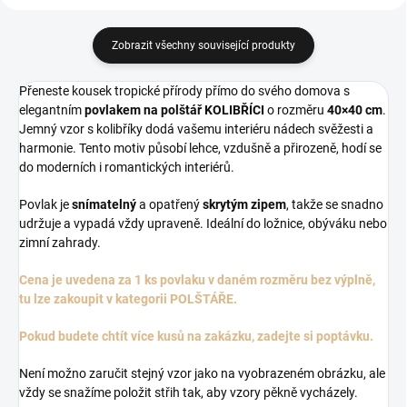
Zobrazit všechny související produkty
Přeneste kousek tropické přírody přímo do svého domova s
elegantním
povlakem na polštář KOLIBŘÍCI
o rozměru
40×40 cm
.
Jemný vzor s kolibříky dodá vašemu interiéru nádech svěžesti a
harmonie. Tento motiv působí lehce, vzdušně a přirozeně, hodí se
do moderních i romantických interiérů.
Povlak je
snímatelný
a opatřený
skrytým zipem
, takže se snadno
udržuje a vypadá vždy upraveně. Ideální do ložnice, obýváku nebo
zimní zahrady.
Cena je uvedena za 1 ks povlaku v daném rozměru bez výplně,
tu lze zakoupit v kategorii POLŠTÁŘE.
Pokud budete chtít více kusů na zakázku, zadejte si poptávku.
Není možno zaručit stejný vzor jako na vyobrazeném obrázku, ale
vždy se snažíme položit střih tak, aby vzory pěkně vycházely.