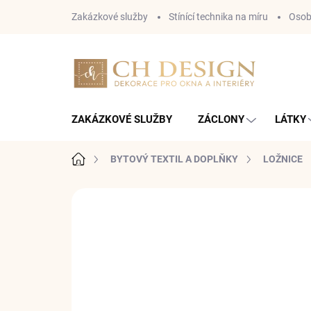
Přejít
Zakázkové služby
Stínící technika na míru
Osob
na
obsah
ZAKÁZKOVÉ SLUŽBY
ZÁCLONY
LÁTKY
Domů
BYTOVÝ TEXTIL A DOPLŇKY
LOŽNICE
Neohodnoceno
Podrobnosti hodnoce