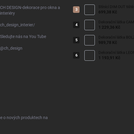
Stínící DIM OUT tišt
CH DESIGN-dekorace pro okna a
699,38 Kč
interiéry
Dekorační látka CAM
ch_design_interier/
1 229,36 Kč
Sledujte nás na You Tube
989,78 Kč
@ch_design
Dekorační látka LEO
1 193,91 Kč
ce o nových produktech na