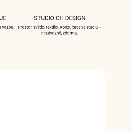
JE
STUDIO CH DESIGN
u vazbu.
Prostor, světlo, textilie. Konzultace ve studiu –
nezávazně, zdarma.
0166
IRIS0162