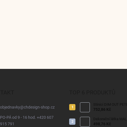
TAKT
TOP 6 PRODUKTŮ
Stínící DIM OUT PET
objednavky
@
chdesign-shop.cz
752,86 Kč
PO-PÁ od 9 - 16 hod. +420 607
Dekorační látka MA
915 791
498,76 Kč