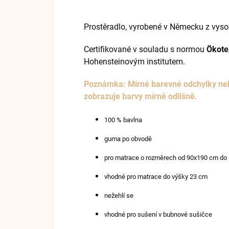
Prostěradlo, vyrobené v Německu z vysoc
Certifikované v souladu s normou
Ökote
Hohensteinovým institutem.
Poznámka: Mírné barevné odchylky nel
zobrazuje barvy mírně odlišně.
100 % bavlna
guma po obvodě
pro matrace o rozměrech od 90x190 cm do
vhodné pro matrace do výšky 23 cm
nežehlí se
vhodné pro sušení v bubnové sušičce