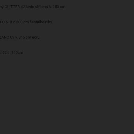
ěný GLITTER 42 šedo stříbrná š. 150 cm
EO 610 v. 300 cm šestiúhelníky
Dekorační látka BOLZANO 09 v. 315 cm ecru
N 02 š. 140cm