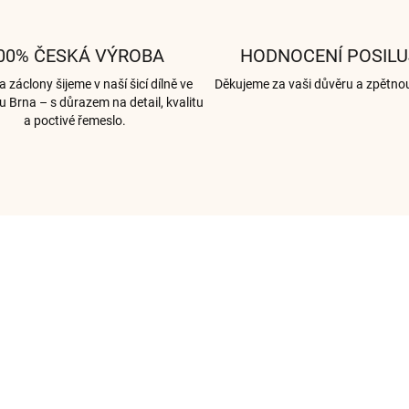
00% ČESKÁ VÝROBA
HODNOCENÍ POSILU
 záclony šijeme v naší šicí dílně ve
Děkujeme za vaši důvěru a zpětno
u Brna – s důrazem na detail, kvalitu
a poctivé řemeslo.
IRIS0167
IRIS