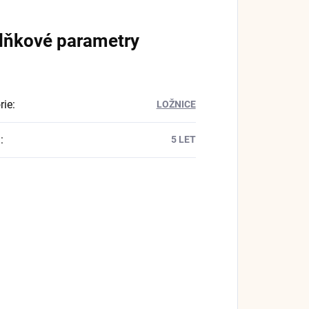
lňkové parametry
rie
:
LOŽNICE
a
:
5 LET