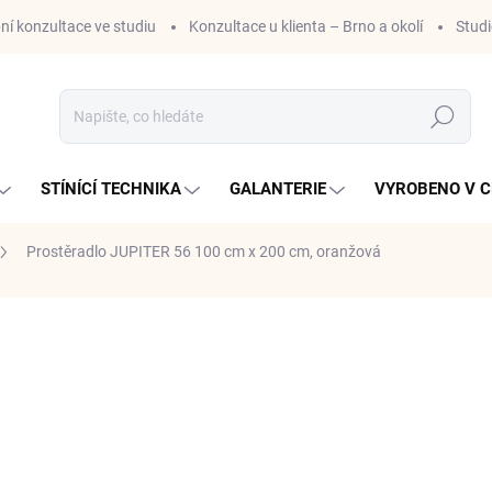
ní konzultace ve studiu
Konzultace u klienta – Brno a okolí
Stud
Hledat
STÍNÍCÍ TECHNIKA
GALANTERIE
VYROBENO V C
Prostěradlo JUPITER 56 100 cm x 200 cm, oranžová
ní
ZNAČKA:
IRISETTE GMBH&CO.KG
648,56 Kč
/ ks
536 Kč bez DPH
Měrná
648,56 Kč / 1 ks
cena:
DODÁNÍ 1 - 2 TÝDNY
MOŽNOSTI DORUČENÍ