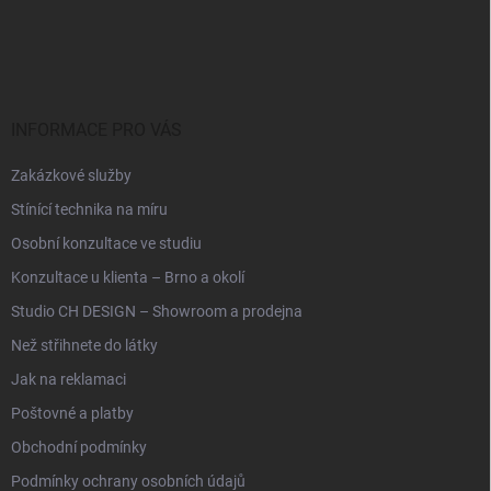
Z
á
p
a
t
í
INFORMACE PRO VÁS
Zakázkové služby
Stínící technika na míru
Osobní konzultace ve studiu
Konzultace u klienta – Brno a okolí
Studio CH DESIGN – Showroom a prodejna
Než střihnete do látky
Jak na reklamaci
Poštovné a platby
Obchodní podmínky
Podmínky ochrany osobních údajů