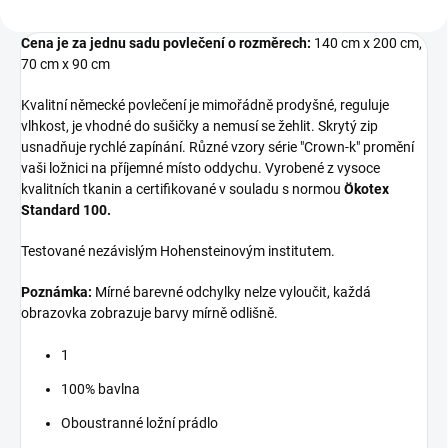
Cena je za jednu sadu povlečení o rozměrech:
140 cm x 200 cm,
70 cm x 90 cm
Kvalitní německé povlečení je mimořádně prodyšné, reguluje
vlhkost, je vhodné do sušičky a nemusí se žehlit. Skrytý zip
usnadňuje rychlé zapínání. Různé vzory série "Crown-k" promění
vaši ložnici na příjemné místo oddychu. Vyrobené z vysoce
kvalitních tkanin a certifikované v souladu s normou
Ökotex
Standard 100.
Testované nezávislým Hohensteinovým institutem.
Poznámka:
Mírné barevné odchylky nelze vyloučit, každá
obrazovka zobrazuje barvy mírně odlišně.
1
100% bavlna
Oboustranné ložní prádlo