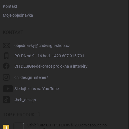
Kontakt
Moje objednávka
KONTAKT
objednavky
@
chdesign-shop.cz
PO-PÁ od 9 - 16 hod. +420 607 915 791
CH DESIGN-dekorace pro okna a interiéry
ch_design_interier/
Sledujte nás na You Tube
@ch_design
TOP 6 PRODUKTŮ
Stínící DIM OUT PETER 05 š. 280 cm cappuccino