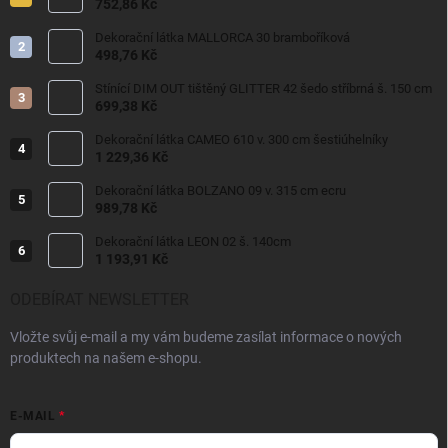
752,86 Kč
Dekorační látka MALLORCA 30 bramboříková
498,76 Kč
Stínící DIM OUT tištěný GLITTER 42 šedo stříbrná š. 150 cm
699,38 Kč
Dekorační látka CAMEO 610 v. 300 cm šestiúhelníky
1 229,36 Kč
Dekorační látka BOLZANO 09 v. 315 cm ecru
989,78 Kč
Dekorační látka LEON 02 š. 140cm
1 193,91 Kč
ODEBÍRAT NEWSLETTER
Vložte svůj e-mail a my vám budeme zasílat informace o nových
produktech na našem e-shopu.
E-MAIL