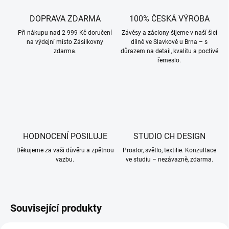
DOPRAVA ZDARMA
100% ČESKÁ VÝROBA
Při nákupu nad 2 999 Kč doručení
Závěsy a záclony šijeme v naší šicí
na výdejní místo Zásilkovny
dílně ve Slavkově u Brna – s
zdarma.
důrazem na detail, kvalitu a poctivé
řemeslo.
HODNOCENÍ POSILUJE
STUDIO CH DESIGN
Děkujeme za vaši důvěru a zpětnou
Prostor, světlo, textilie. Konzultace
vazbu.
ve studiu – nezávazně, zdarma.
Související produkty