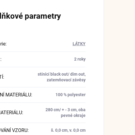
lňkové parametry
rie
:
LÁTKY
a
:
2 roky
stínící black out/ dim out,
TÍ
:
zatemňovací závěsy
NÍ MATERIÁLU
:
100 % polyester
280 cm/ + - 3 cm, oba
MATERIÁLU
:
pevné okraje
VÁNÍ VZORU
:
š. 0,0 cm, v. 0,0 cm