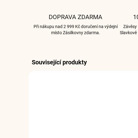
DOPRAVA ZDARMA
1
Při nákupu nad 2 999 Kč doručení na výdejní
Závěsy a
místo Zásilkovny zdarma.
Slavkově 
Související produkty
001732