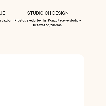
JE
STUDIO CH DESIGN
u vazbu.
Prostor, světlo, textilie. Konzultace ve studiu –
nezávazně, zdarma.
3128
003100