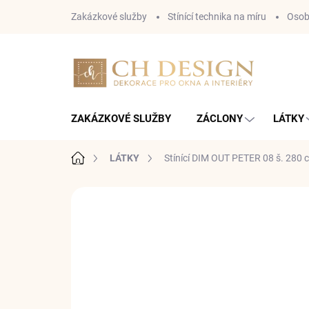
Přejít
Zakázkové služby
Stínící technika na míru
Osob
na
obsah
ZAKÁZKOVÉ SLUŽBY
ZÁCLONY
LÁTKY
Domů
LÁTKY
Stínící DIM OUT PETER 08 š. 280
Neohodnoceno
Podrobnosti hodnoce