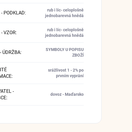
rub i líc- celoplošně
 - PODKLAD
:
jednobarevná hnědá
rub i líc- celoplošně
 - VZOR
:
jednobarevná hnědá
SYMBOLY U POPISU
 - ÚDRŽBA
:
ZBOŽÍ
ITÉ
srážlivost 1 - 2% po
MACE
:
prvním vyprání
ATEL -
dovoz - Maďarsko
BCE
: