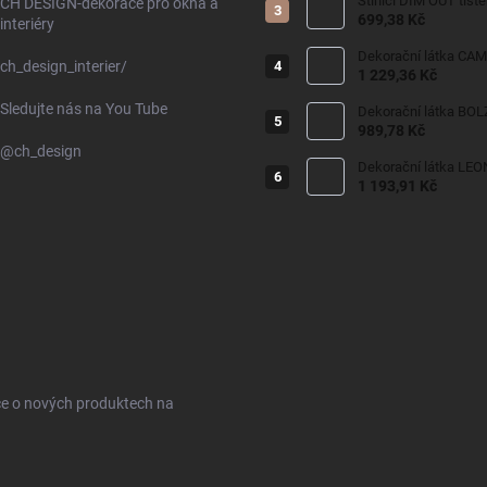
Stínící DIM OUT tišt
CH DESIGN-dekorace pro okna a
699,38 Kč
interiéry
Dekorační látka CAM
ch_design_interier/
1 229,36 Kč
Sledujte nás na You Tube
989,78 Kč
@ch_design
Dekorační látka LEO
1 193,91 Kč
ce o nových produktech na