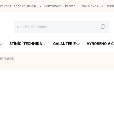
ní konzultace ve studiu
Konzultace u klienta – Brno a okolí
Stud
Hledat
STÍNÍCÍ TECHNIKA
GALANTERIE
VYROBENO V C
 cm hnědá
ní
ZNAČKA:
DOVOZ EU
752,86 Kč
/ m
622,20 Kč bez DPH
Měrná
752,86 Kč / 1 m
cena:
SKLADEM
(>5 M)
MŮŽEME DORUČIT DO:
13.8.2