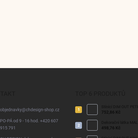
TAKT
TOP 6 PRODUKTŮ
Stínící DIM OUT PET
objednavky
@
chdesign-shop.cz
752,86 Kč
PO-PÁ od 9 - 16 hod. +420 607
Dekorační látka MA
915 791
498,76 Kč