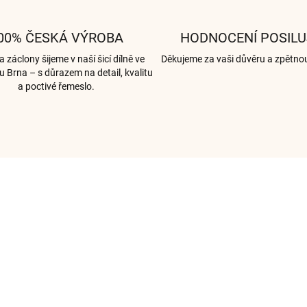
00% ČESKÁ VÝROBA
HODNOCENÍ POSILU
 záclony šijeme v naší šicí dílně ve
Děkujeme za vaši důvěru a zpětno
u Brna – s důrazem na detail, kvalitu
a poctivé řemeslo.
003127
00