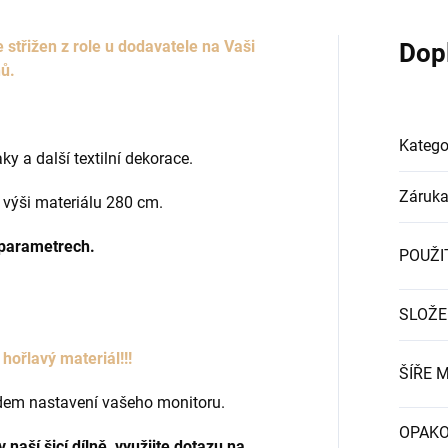
třižen z role u dodavatele na Vaši
Dop
nů.
Katego
y a další textilní dekorace.
Záruk
 výši
materiálu 280 cm.
 parametrech.
POUŽI
SLOŽE
hořlavý materiál!!!
ŠÍŘE 
edem nastavení vašeho monitoru.
OPAKO
aší šicí dílně, využijte dotazu na