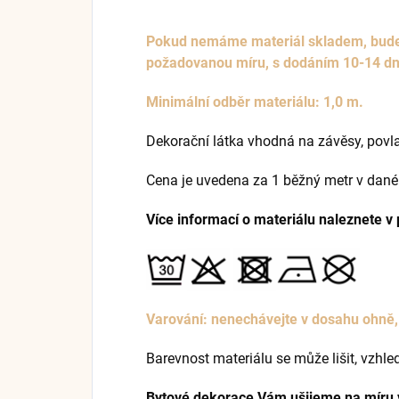
Pokud nemáme materiál skladem, bude s
požadovanou míru, s dodáním 10-14 d
Minimální odběr materiálu: 1,0 m.
Dekorační látka vhodná na závěsy, povlak
Cena je uvedena za 1 běžný metr v dané
Více informací o materiálu naleznete v
Varování: nenechávejte v dosahu ohně, 
Barevnost materiálu se může lišit, vzhl
Bytové dekorace Vám ušijeme na míru v n