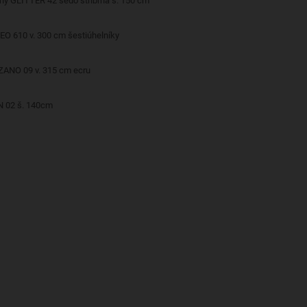
ěný GLITTER 42 šedo stříbrná š. 150 cm
EO 610 v. 300 cm šestiúhelníky
Dekorační látka BOLZANO 09 v. 315 cm ecru
N 02 š. 140cm