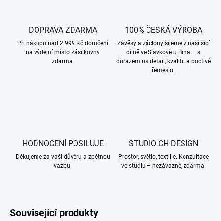
DOPRAVA ZDARMA
100% ČESKÁ VÝROBA
Při nákupu nad 2 999 Kč doručení
Závěsy a záclony šijeme v naší šicí
na výdejní místo Zásilkovny
dílně ve Slavkově u Brna – s
zdarma.
důrazem na detail, kvalitu a poctivé
řemeslo.
HODNOCENÍ POSILUJE
STUDIO CH DESIGN
Děkujeme za vaši důvěru a zpětnou
Prostor, světlo, textilie. Konzultace
vazbu.
ve studiu – nezávazně, zdarma.
Související produkty