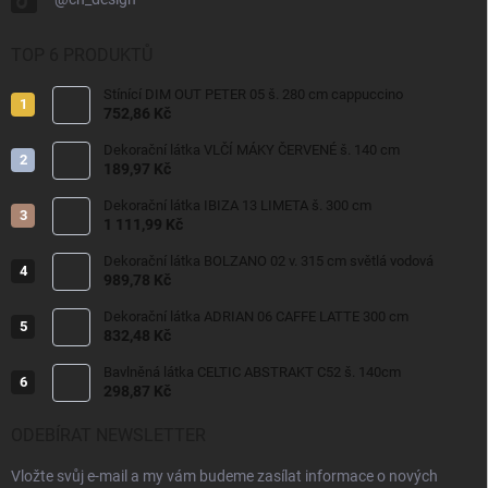
TOP 6 PRODUKTŮ
Stínící DIM OUT PETER 05 š. 280 cm cappuccino
752,86 Kč
Dekorační látka VLČÍ MÁKY ČERVENÉ š. 140 cm
189,97 Kč
Dekorační látka IBIZA 13 LIMETA š. 300 cm
1 111,99 Kč
Dekorační látka BOLZANO 02 v. 315 cm světlá vodová
989,78 Kč
Dekorační látka ADRIAN 06 CAFFE LATTE 300 cm
832,48 Kč
Bavlněná látka CELTIC ABSTRAKT C52 š. 140cm
298,87 Kč
ODEBÍRAT NEWSLETTER
Vložte svůj e-mail a my vám budeme zasílat informace o nových