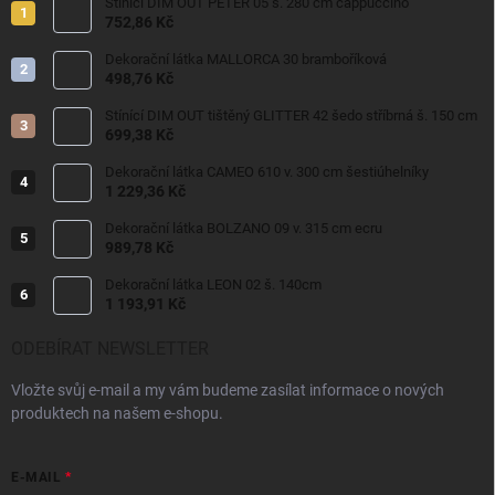
Stínící DIM OUT PETER 05 š. 280 cm cappuccino
752,86 Kč
Dekorační látka MALLORCA 30 bramboříková
498,76 Kč
Stínící DIM OUT tištěný GLITTER 42 šedo stříbrná š. 150 cm
699,38 Kč
Dekorační látka CAMEO 610 v. 300 cm šestiúhelníky
1 229,36 Kč
Dekorační látka BOLZANO 09 v. 315 cm ecru
989,78 Kč
Dekorační látka LEON 02 š. 140cm
1 193,91 Kč
ODEBÍRAT NEWSLETTER
Vložte svůj e-mail a my vám budeme zasílat informace o nových
produktech na našem e-shopu.
E-MAIL