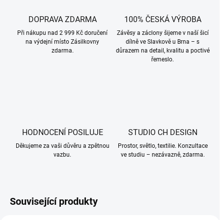
DOPRAVA ZDARMA
100% ČESKÁ VÝROBA
Při nákupu nad 2 999 Kč doručení
Závěsy a záclony šijeme v naší šicí
na výdejní místo Zásilkovny
dílně ve Slavkově u Brna – s
zdarma.
důrazem na detail, kvalitu a poctivé
řemeslo.
HODNOCENÍ POSILUJE
STUDIO CH DESIGN
Děkujeme za vaši důvěru a zpětnou
Prostor, světlo, textilie. Konzultace
vazbu.
ve studiu – nezávazně, zdarma.
Související produkty