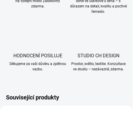
na výdejní místo Zásilkovny
dílně ve Slavkově u Brna – s
zdarma.
důrazem na detail, kvalitu a poctivé
řemeslo.
HODNOCENÍ POSILUJE
STUDIO CH DESIGN
Děkujeme za vaši důvěru a zpětnou
Prostor, světlo, textilie. Konzultace
vazbu.
ve studiu – nezávazně, zdarma.
Související produkty
001176
004846