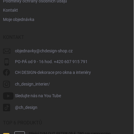
Podmínky ochrany osobních údajů
Kontakt
Moje objednávka
KONTAKT
objednavky
@
chdesign-shop.cz
PO-PÁ od 9 - 16 hod. +420 607 915 791
CH DESIGN-dekorace pro okna a interiéry
ch_design_interier/
Sledujte nás na You Tube
@ch_design
TOP 6 PRODUKTŮ
Stínící DIM OUT PETER 05 š. 280 cm cappuccino