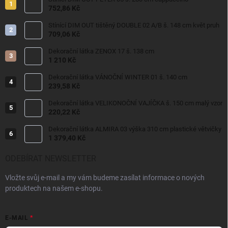
752,86 Kč
Stínící DIM OUT tištěný DOUBLE 02 A/B š. 148 cm květ pruh
709,06 Kč
Dekorační látka ZENOX 17 š. 138 cm
1 210 Kč
Dekorační látka VÁNOČNÍ WINTER 01 š. 140 cm
239,58 Kč
Dekorační látka VELIKONOČNÍ VAJÍČKA š. 150 cm malý vzor
220,22 Kč
Dekorační látka ALMIRA 03 výška 310 cm plastické větvičky
1 379,40 Kč
ODEBÍRAT NEWSLETTER
Vložte svůj e-mail a my vám budeme zasílat informace o nových
produktech na našem e-shopu.
E-MAIL