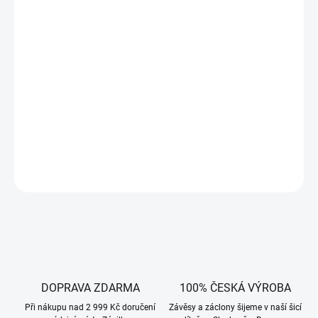
−
+
Přidat do košíku
Dekorační látka vhodná na ubrus.
Využijte dotazu na ušití závěsů a bytových dekorací na míru od
CH DESIGN.
DETAILNÍ INFORMACE
ZEPTAT SE
HLÍDAT
DOPRAVA ZDARMA
100% ČESKÁ VÝROBA
Při nákupu nad 2 999 Kč doručení
Závěsy a záclony šijeme v naší šicí