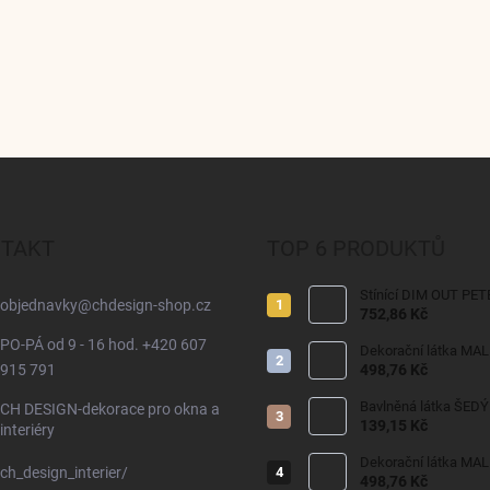
TAKT
TOP 6 PRODUKTŮ
Stínící DIM OUT PET
objednavky
@
chdesign-shop.cz
752,86 Kč
PO-PÁ od 9 - 16 hod. +420 607
Dekorační látka MA
915 791
498,76 Kč
Bavlněná látka ŠEDÝ
CH DESIGN-dekorace pro okna a
139,15 Kč
interiéry
Dekorační látka MA
ch_design_interier/
498,76 Kč