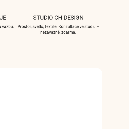
JE
STUDIO CH DESIGN
u vazbu.
Prostor, světlo, textilie. Konzultace ve studiu –
nezávazně, zdarma.
2559
004964