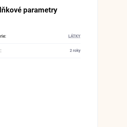
lňkové parametry
rie
:
LÁTKY
a
:
2 roky