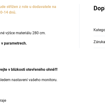
e střižen z role u dodavatele na
Dop
10-14 dnů.
Katego
ané výšce materiálu 280 cm.
Záruk
e v parametrech.
ejte v blízkosti otevřeného ohně!!!
zhledem nastavení vašeho monitoru.
raje