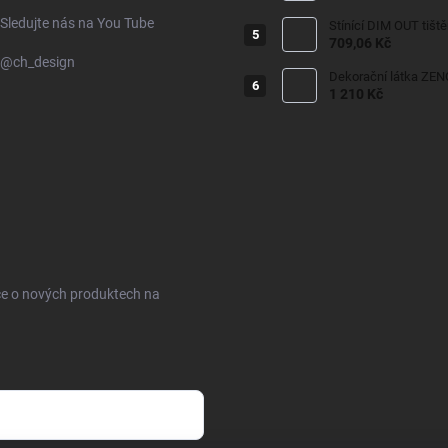
Sledujte nás na You Tube
Stínící DIM OUT tišt
709,06 Kč
@ch_design
Dekorační látka ZEN
1 210 Kč
ce o nových produktech na