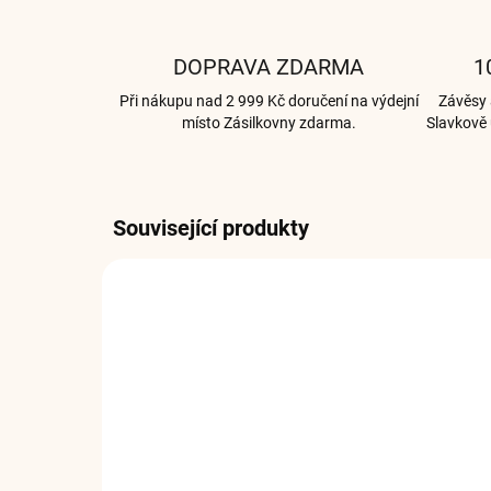
DOPRAVA ZDARMA
1
Při nákupu nad 2 999 Kč doručení na výdejní
Závěsy a
místo Zásilkovny zdarma.
Slavkově 
Související produkty
002558