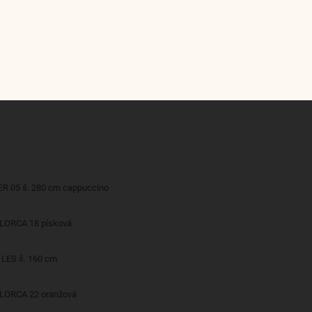
ER 05 š. 280 cm cappuccino
LLORCA 18 písková
 LES š. 160 cm
LLORCA 22 oranžová