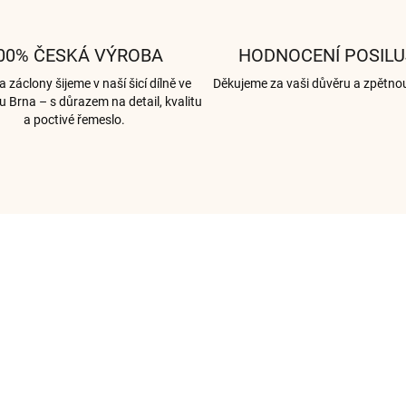
00% ČESKÁ VÝROBA
HODNOCENÍ POSILU
 záclony šijeme v naší šicí dílně ve
Děkujeme za vaši důvěru a zpětno
u Brna – s důrazem na detail, kvalitu
a poctivé řemeslo.
003446
00