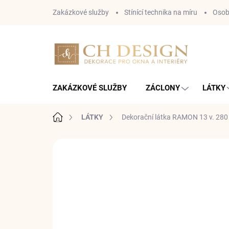
Přejít
Zakázkové služby
Stínící technika na míru
Osob
na
obsah
ZAKÁZKOVÉ SLUŽBY
ZÁCLONY
LÁTKY
Domů
LÁTKY
Dekorační látka RAMON 13 v. 280
Neohodnoceno
Podrobnosti hodnoce