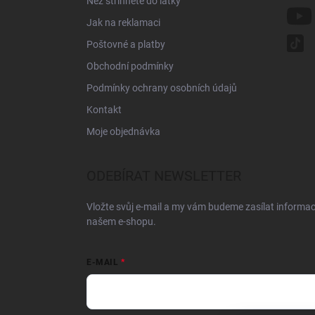
Než střihnete do látky
Jak na reklamaci
Poštovné a platby
Obchodní podmínky
Podmínky ochrany osobních údajů
Kontakt
Moje objednávka
ODEBÍRAT NEWSLETTER
Vložte svůj e-mail a my vám budeme zasílat informa
našem e-shopu.
E-MAIL