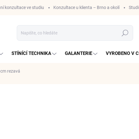
ní konzultace ve studiu
Konzultace u klienta – Brno a okolí
Stud
Hledat
STÍNÍCÍ TECHNIKA
GALANTERIE
VYROBENO V C
 cm rezavá
ní
ZNAČKA:
DOVOZ MAĎARSKO
627,70 Kč
/ m
518,76 Kč bez DPH
Měrná
627,70 Kč / 1 m
cena:
SKLADEM U DODAVATELE S
MŮŽEME DORUČIT DO:
27.8.2