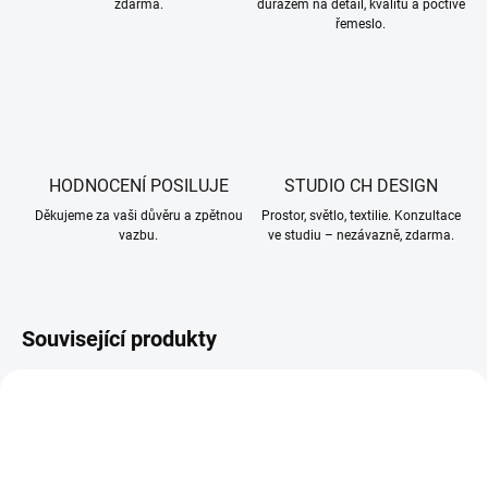
zdarma.
důrazem na detail, kvalitu a poctivé
řemeslo.
HODNOCENÍ POSILUJE
STUDIO CH DESIGN
Děkujeme za vaši důvěru a zpětnou
Prostor, světlo, textilie. Konzultace
vazbu.
ve studiu – nezávazně, zdarma.
Související produkty
003679
003680