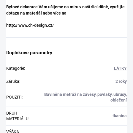
Bytové dekorace Vám ušijeme na míru v naší šicí dílně, využijte
dotazu na materiál nebo více na
http://
www.ch-design.cz/
Doplňkové parametry
Kategorie
:
LÁTKY
Záruka
:
2 roky
Bavlněná metráž na závěsy, povlaky, ubrusy,
POUŽITÍ
:
oblečení
DRUH
tkanina
MATERIÁLU
:
VÝŠKA