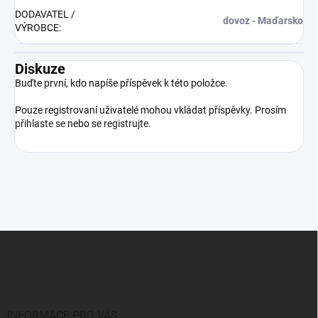
DODAVATEL /
dovoz - Maďarsko
VÝROBCE
:
Diskuze
Buďte první, kdo napíše příspěvek k této položce.
Pouze registrovaní uživatelé mohou vkládat příspěvky. Prosím
přihlaste se
nebo se
registrujte
.
Z
á
p
a
t
í
INFORMACE PRO VÁS