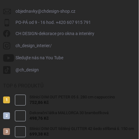
objednavky
@
chdesign-shop.cz
PO-PÁ od 9 - 16 hod. +420 607 915 791
CH DESIGN-dekorace pro okna a interiéry
ch_design_interier/
Sledujte nás na You Tube
@ch_design
TOP 6 PRODUKTŮ
Stínící DIM OUT PETER 05 š. 280 cm cappuccino
752,86 Kč
Dekorační látka MALLORCA 30 bramboříková
498,76 Kč
Stínící DIM OUT tištěný GLITTER 42 šedo stříbrná š. 150 cm
699,38 Kč