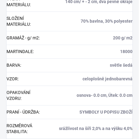
140 cm/ + - 2 cm, dva pevné okraje
MATERIÁLU
:
SLOŽENÍ
70% bavlna, 30% polyester
MATERIÁLU
:
GRAMÁŽ - g/ m2
:
200 g/ m2
MARTINDALE
:
18000
BARVA
:
světle šedá
VZOR
:
celoplošně jednobarevná
OPAKOVÁNÍ
osnova- 0.0 cm, Útek: 0.0 cm
VZORU
:
PRANÍ - ÚDRŽBA
:
SYMBOLY U POPISU ZBOŽÍ
ROZMĚROVÁ
srážlivost na šíři 2,0% a na výšku 4,0%
STABILITA
: