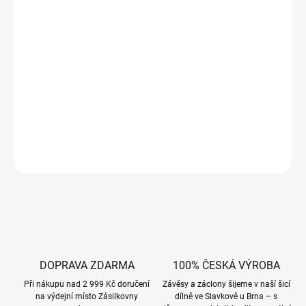
Na omak velice příjemná a praktická látka, pevnější, s podílem
bavlny, s úpravou proti ušpinění.
Vhodná na ubrusy, sedáky, povlaky, závěsy. Oceníte pokud máte
malé děti.
Kolekci NAPOLI
dodáváme v široké škále barev.
DETAILNÍ INFORMACE
ZEPTAT SE
HLÍDAT
DOPRAVA ZDARMA
100% ČESKÁ VÝROBA
Při nákupu nad 2 999 Kč doručení
Závěsy a záclony šijeme v naší šicí
na výdejní místo Zásilkovny
dílně ve Slavkově u Brna – s