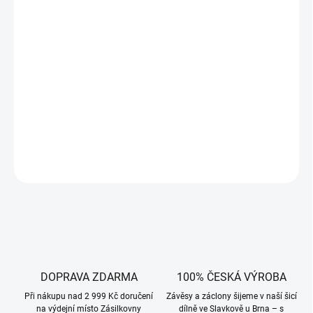
Na omak velice příjemná a praktická látka, pevnější, s podílem
bavlny, s úpravou proti ušpinění.
Vhodná na ubrusy, sedáky, povlaky, závěsy. Oceníte pokud máte
malé děti.
Kolekci NAPOLI
dodáváme v široké škále barev.
DETAILNÍ INFORMACE
ZEPTAT SE
HLÍDAT
DOPRAVA ZDARMA
100% ČESKÁ VÝROBA
Při nákupu nad 2 999 Kč doručení
Závěsy a záclony šijeme v naší šicí
na výdejní místo Zásilkovny
dílně ve Slavkově u Brna – s