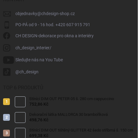
objednavky
@
chdesign-shop.cz
PO-PÁ od 9 - 16 hod. +420 607 915 791
CH DESIGN-dekorace pro okna a interiéry
ch_design_interier/
Sledujte nás na You Tube
@ch_design
TOP 6 PRODUKTŮ
Stínící DIM OUT PETER 05 š. 280 cm cappuccino
752,86 Kč
Dekorační látka MALLORCA 30 bramboříková
498,76 Kč
Stínící DIM OUT tištěný GLITTER 42 šedo stříbrná š. 150 cm
699,38 Kč