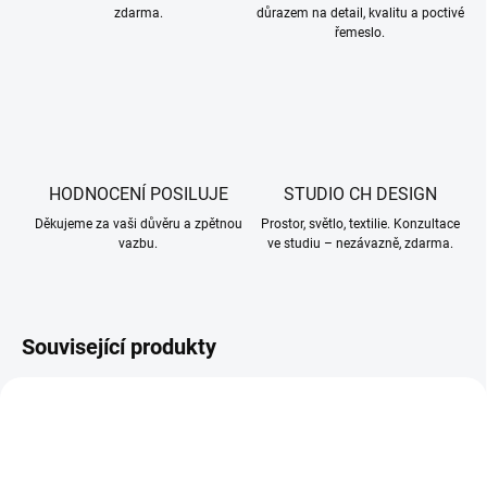
zdarma.
důrazem na detail, kvalitu a poctivé
řemeslo.
HODNOCENÍ POSILUJE
STUDIO CH DESIGN
Děkujeme za vaši důvěru a zpětnou
Prostor, světlo, textilie. Konzultace
vazbu.
ve studiu – nezávazně, zdarma.
Související produkty
003679
003680