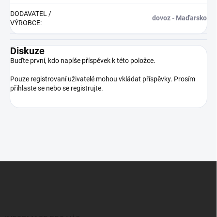
DODAVATEL /
dovoz - Maďarsko
VÝROBCE
:
Diskuze
Buďte první, kdo napíše příspěvek k této položce.
Pouze registrovaní uživatelé mohou vkládat příspěvky. Prosím
přihlaste se
nebo se
registrujte
.
Z
á
p
a
t